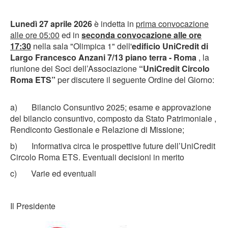
Lunedì 27
aprile 202
6
è indetta in
prima convocazione
all
e
ore
0
5:00
ed in
seconda convocazione alle ore
17:
30
nella sala "Olimpica 1" dell'
edificio UniCredit di
Largo Francesco Anzani 7/13 piano terra - Roma
, la
riunione dei Soci dell’Associazione
“UniCredit Circolo
Roma ETS”
per discutere il seguente Ordine del Giorno:
a) Bilancio Consuntivo 2025; esame e approvazione
del bilancio consuntivo, composto da Stato Patrimoniale ,
Rendiconto Gestionale e Relazione di Missione;
b) Informativa circa le prospettive future dell’UniCredit
Circolo Roma ETS. Eventuali decisioni in merito
c) Varie ed eventuali
Il Presidente